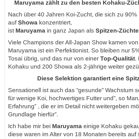
Maruyama zählt zu den besten Kohaku-Züch
Nach über 40 Jahren Koi-Zucht, die sich zu 90%
auf
Showa
konzentriert,
ist
Maruyama
in ganz Japan als
Spitzen-Züchte
Viele Champions der All-Japan Show kamen vo
Maruyama ist ein Perfektionist. So bleiben nur 5
Tosai übrig, und das nur von einer
Top-Qualität
.
Kohaku und 200 Showa als 2-jährige weiter gezü
Diese Selektion garantiert eine Spit
Sensationell ist auch das “gesunde” Wachstum se
für wenige Koi, hochwertiges Futter und”, so Ma
Erfahrung” , die er im Detail nicht weitergeben mö
Grundlage hierfür”.
Ich habe mir bei
Maruyama
einige Kohaku gekau
diese waren im Alter von 18 Monaten bereits auf s