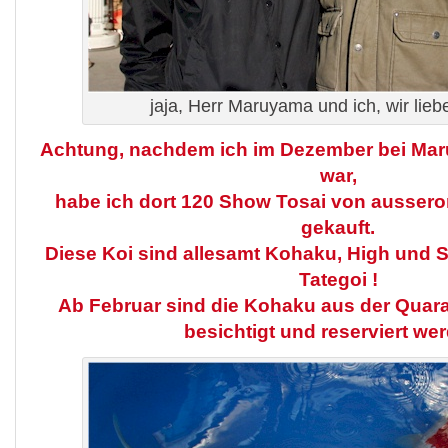
jaja, Herr Maruyama und ich, wir lie
Achtung, nachdem ich im Dezember bei Ma
war,
habe ich dort 120 Show Tosai von ausseror
gekauft.
Diese Koi sind allesamt Kohaku, High und S
Tategoi !
Ab Februar sind die Kohaku aus der Qua
besichtigt und reserviert wer