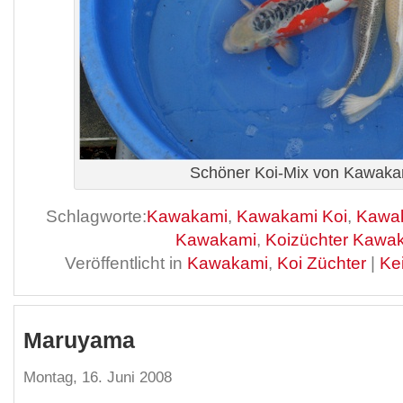
Schöner Koi-Mix von Kawaka
Schlagworte:
Kawakami
,
Kawakami Koi
,
Kawak
Kawakami
,
Koizüchter Kawa
Veröffentlicht in
Kawakami
,
Koi Züchter
|
Ke
Maruyama
Montag, 16. Juni 2008