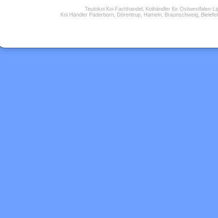
Teutokoi Koi Fachhandel, Koihändler für Ostwestfalen-L
Koi Händler Paderborn, Dörentrup, Hameln, Braunschweig, Bielefel