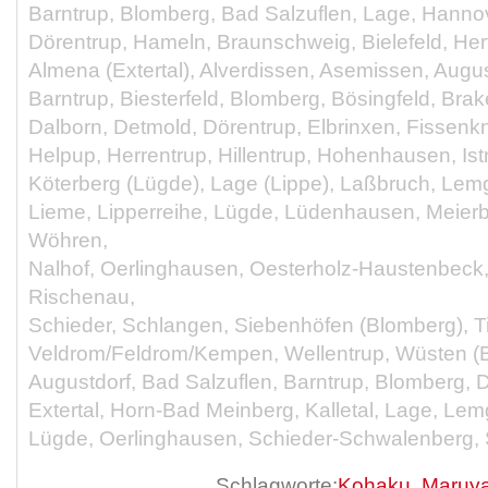
Barntrup, Blomberg, Bad Salzuflen, Lage, Hanno
Dörentrup, Hameln, Braunschweig, Bielefeld, Herf
Almena (Extertal), Alverdissen, Asemissen, Augus
Barntrup, Biesterfeld, Blomberg, Bösingfeld, Brak
Dalborn, Detmold, Dörentrup, Elbrinxen, Fissen
Helpup, Herrentrup, Hillentrup, Hohenhausen, Istr
Köterberg (Lügde), Lage (Lippe), Laßbruch, Le
Lieme, Lipperreihe, Lügde, Lüdenhausen, Meier
Wöhren,
Nalhof, Oerlinghausen, Oesterholz-Haustenbeck,
Rischenau,
Schieder, Schlangen, Siebenhöfen (Blomberg), Ti
Veldrom/Feldrom/Kempen, Wellentrup, Wüsten (B
Augustdorf, Bad Salzuflen, Barntrup, Blomberg, 
Extertal, Horn-Bad Meinberg, Kalletal, Lage, Le
Lügde, Oerlinghausen, Schieder-Schwalenberg,
Schlagworte:
Kohaku
,
Maruy