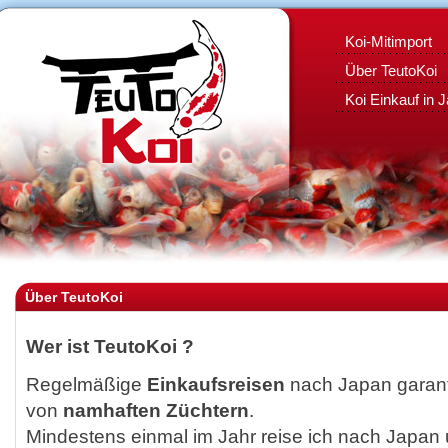
Koi-Mitimport
Über TeutoKoi
Koi Einkauf in 
Über TeutoKoi
Wer ist TeutoKoi ?
Regelmäßige
Einkaufsreisen
nach Japan garan
von
namhaften Züchtern
.
Mindestens einmal im Jahr reise ich nach Japan u