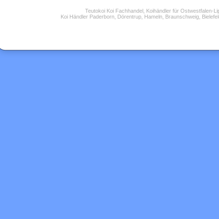
Teutokoi Koi Fachhandel, Koihändler für Ostwestfalen-L
Koi Händler Paderborn, Dörentrup, Hameln, Braunschweig, Bielefel