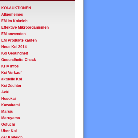
KOI-AUKTIONEN
Allgemeines
EM im Koiteich
Effektive Mikroorganismen
EM anwenden
EM Produkte kaufen
Neue Koi 2014
Koi Gesundheit
Gesundheits-Check
KHV Infos
Koi Verkauf
aktuelle Koi
Koi Züchter
Aoki
Hosokai
Kawakami
Maruju
Maruyama
Oofuchi
Über Koi
der Koiteich