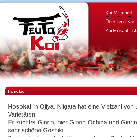
Koi-Mitimport
Über TeutoKoi
Koi Einkauf in 
Hosokai
Hosokai
in Ojiya, Niigata hat eine Vielzahl von
Varietäten.
Er züchtet Ginrin, hier Ginrin-Ochiba und Ginr
sehr schöne Goshiki.