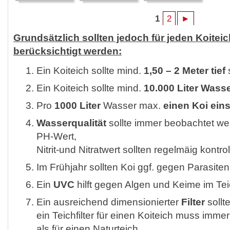
1
2
►
Grundsätzlich sollten jedoch für jeden Koitei
berücksichtigt werden:
Ein Koiteich sollte mind.
1,50 – 2 Meter tief
Ein Koiteich sollte mind.
10.000 Liter Wass
Pro
1000 Liter
Wasser max.
einen Koi ein
Wasserqualität
sollte immer beobachtet we
PH-Wert,
Nitrit-und Nitratwert sollten regelmäig kontro
Im Frühjahr sollten Koi ggf. gegen Parasite
Ein
UVC
hilft gegen Algen und Keime im Te
Ein ausreichend dimensionierter
Filter
sollt
ein Teichfilter für einen Koiteich muss immer
als für einen Naturteich