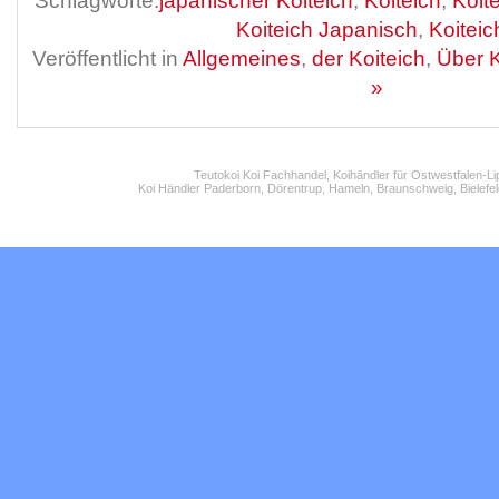
Schlagworte:
japanischer Koiteich
,
Koiteich
,
Koite
Koiteich Japanisch
,
Koiteic
Veröffentlicht in
Allgemeines
,
der Koiteich
,
Über K
»
Teutokoi Koi Fachhandel, Koihändler für Ostwestfalen-L
Koi Händler Paderborn, Dörentrup, Hameln, Braunschweig, Bielefel