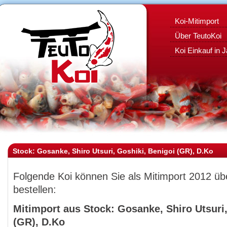
Koi-Mitimport
Über TeutoKoi
Koi Einkauf in 
Stock: Gosanke, Shiro Utsuri, Goshiki, Benigoi (GR), D.Ko
Folgende Koi können Sie als Mitimport 2012 ü
bestellen:
Mitimport aus Stock: Gosanke, Shiro Utsuri,
(GR), D.Ko